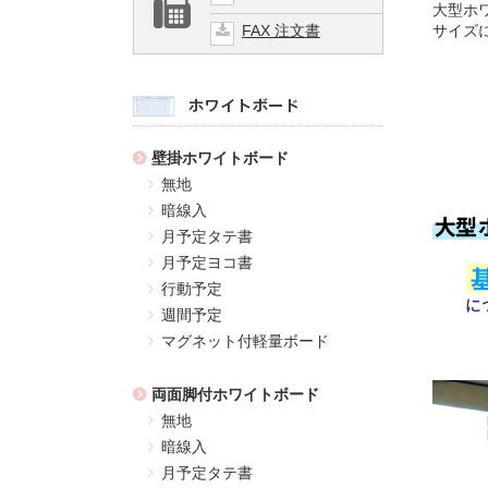
大型ホ
サイズ
FAX 注文書
壁掛ホワイトボード
無地
暗線入
月予定タテ書
月予定ヨコ書
行動予定
週間予定
マグネット付軽量ボード
両面脚付ホワイトボード
無地
暗線入
月予定タテ書