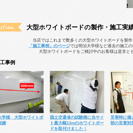
大型ホワイトボードの製作・施工実
当店ではこれまで数多くの大型ホワイトボードを製作
「施工事例」のページ
では明治大学様など過去の施工の
大型ホワイトボードをご検討中のお客様は是非と
工事例
大学様 大型ホワイトボ
国土交通省の試験棟に当サイ
災害時に備
実績
ト最大幅13mのホワイトボー
部の災害対
ドを取付けました！