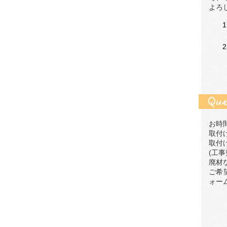
よろ
お時
取付
取付
(工
廃材
ご希
ォー