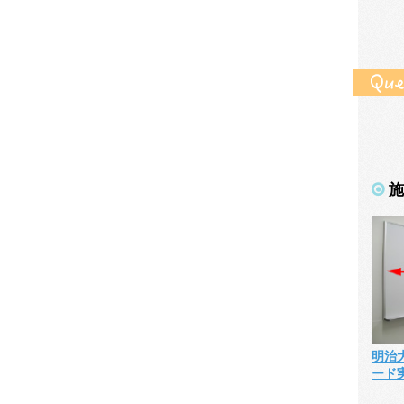
施
明治
ード