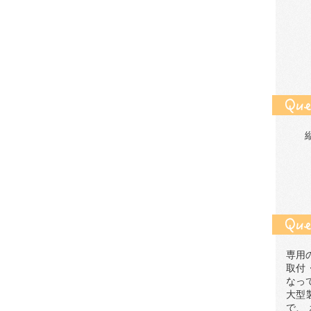
専用
取付
なっ
大型
で、