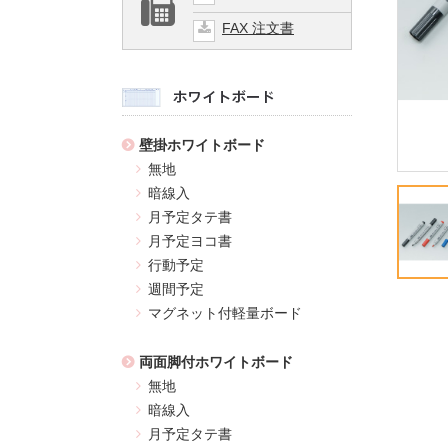
FAX 注文書
壁掛ホワイトボード
無地
暗線入
月予定タテ書
月予定ヨコ書
行動予定
週間予定
マグネット付軽量ボード
両面脚付ホワイトボード
無地
暗線入
月予定タテ書