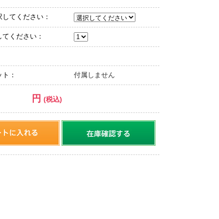
択してください：
してください：
ット：
付属しません
円
：
(税込)