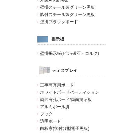
木製A型案内板
壁掛スチール製グリーン黒板
脚付スチール製グリーン黒板
壁掛ブラックボード
壁掛掲示板(ピン/磁石・コルク)
工事写真用ボード
ホワイトボードパーティション
両面有孔ボード/両面掲示板
アルミポール脚
フック
透明ボード
白板家(後付け型電子黒板)