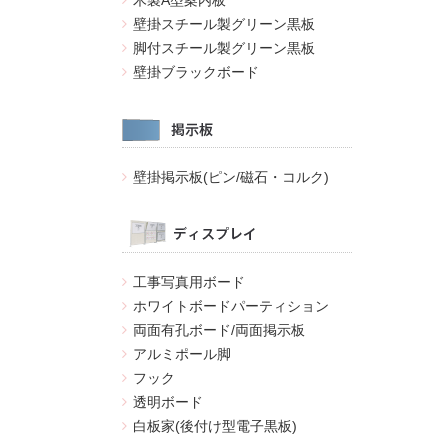
木製A型案内板
壁掛スチール製グリーン黒板
脚付スチール製グリーン黒板
壁掛ブラックボード
壁掛掲示板(ピン/磁石・コルク)
工事写真用ボード
ホワイトボードパーティション
両面有孔ボード/両面掲示板
アルミポール脚
フック
透明ボード
白板家(後付け型電子黒板)