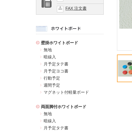
FAX 注文書
壁掛ホワイトボード
無地
暗線入
月予定タテ書
月予定ヨコ書
行動予定
週間予定
マグネット付軽量ボード
両面脚付ホワイトボード
無地
暗線入
月予定タテ書