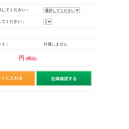
択してください：
してください：
ット：
付属しません
円
：
(税込)