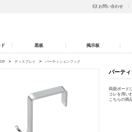
お問い合わせ
ード
黒板
掲示板
>
>
 TOP
ディスプレイ
パーティションフック
パーティ
両面ボード
コレを用い
こちらの商