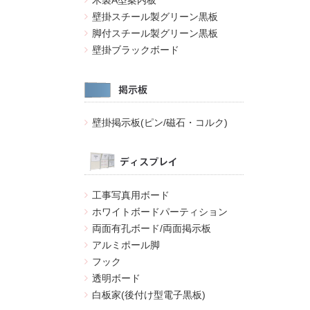
木製A型案内板
壁掛スチール製グリーン黒板
脚付スチール製グリーン黒板
壁掛ブラックボード
壁掛掲示板(ピン/磁石・コルク)
工事写真用ボード
ホワイトボードパーティション
両面有孔ボード/両面掲示板
アルミポール脚
フック
透明ボード
白板家(後付け型電子黒板)