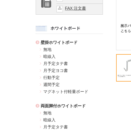
FAX 注文書
壁掛ホワイトボード
無地
暗線入
月予定タテ書
月予定ヨコ書
行動予定
週間予定
マグネット付軽量ボード
両面脚付ホワイトボード
無地
暗線入
月予定タテ書