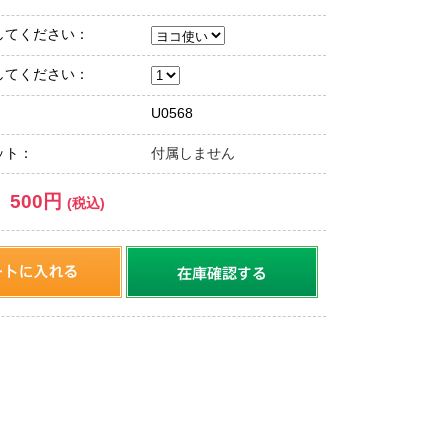
してください：
してください：
U0568
ット：
付属しません
500円
：
(税込)