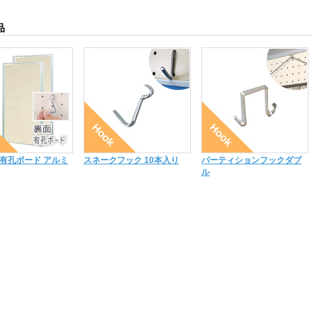
品
有孔ボード アルミ
スネークフック 10本入り
パーティションフックダブ
ル